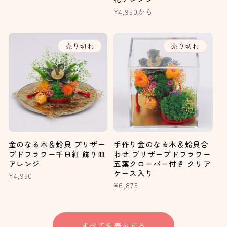
常
通
¥4,950から
価
常
格
価
格
売り切れ
売り切れ
金のなる木＆蛤貝 プリザー
手作り金のなる木＆蛤貝合
ブドフラワー千日紅 飾り皿
わせ プリザーブドフラワー
アレンジ
五葉クローバー付き クリア
ケース入り
通
¥4,950
通
¥6,875
常
常
価
価
格
格
すべてを表示する