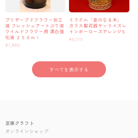
プリザーブドフラワー加工
ミラクル「金のなる木」
液 フレッシュアートぷり液
ガラス製花器サンライズレ
ワイルドフラワー用 漂白強
インボーローズアレンジS
化液 ２５０ｍｌ
通
¥5,115
通
¥1,980
常
常
価
価
格
格
すべてを表示する
京華クラフト
オンラインショップ