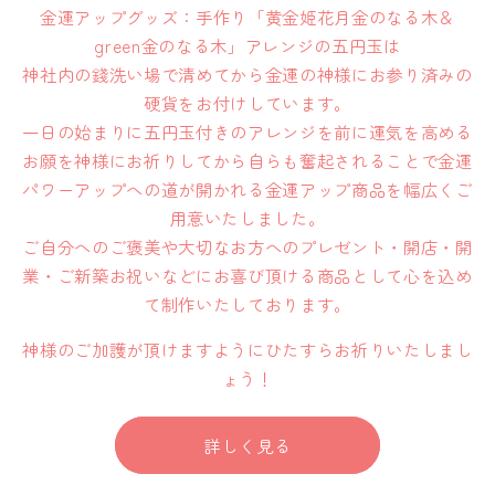
金運アップグッズ：手作り「黄金姫花月金のなる木＆
green金のなる木」アレンジの五円玉は
神社内の錢洗い場で清めてから金運の神様にお参り済みの
硬貨をお付けしています。
一日の始まりに五円玉付きのアレンジを前に運気を高める
お願を神様にお祈りしてから自らも奮起されることで金運
パワーアップへの道が開かれる金運アップ商品を幅広くご
用意いたしました。
ご自分へのご褒美や大切なお方へのプレゼント・開店・開
業・ご新築お祝いなどにお喜び頂ける商品として心を込め
て制作いたしております。
神様のご加護が頂けますようにひたすらお祈りいたしまし
ょう！
詳しく見る