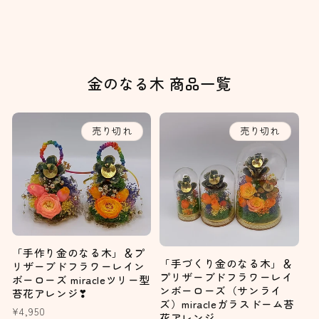
金のなる木 商品一覧
売り切れ
売り切れ
「手作り金のなる木」＆プ
「手づくり金のなる木」＆
リザーブドフラワーレイン
プリザーブドフラワーレイ
ボーローズ miracleツリー型
ンボーローズ（サンライ
苔花アレンジ❣
ズ）miracleガラスドーム苔
通
¥4,950
花アレンジ