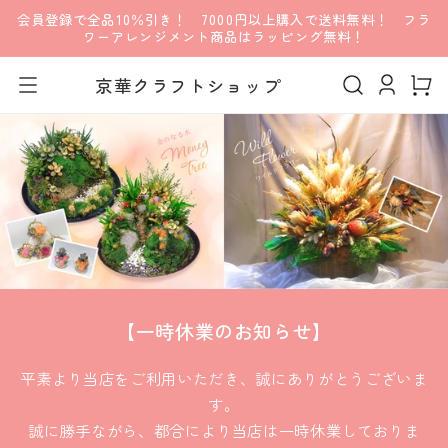
会員登録で全品10％引き！ 7000円以上購入で送料無料！ フラ
コンテンツに進む
ワーアレンジメント商品はラッピング無料！
ロ
カ
グ
京華クラフトショップ
ー
イ
ト
ン
【一時休業のお知らせ】
平素より当店をご利用いただき、誠にありがとうございま
す。
誠に勝手ながら、都合により当店は一時休業しておりま