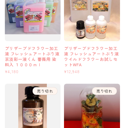
プリザーブドフラワー加工
プリザーブドフラワー加工
液 フレッシュアートぷり液
液 フレッシュアートぷり液
京淡彩一液くん 薔薇用 染
ワイルドフラワーお試しセ
料入 １０００ｍｌ
ットWFA
通
¥4,180
通
¥12,948
常
常
価
価
格
格
売り切れ
売り切れ