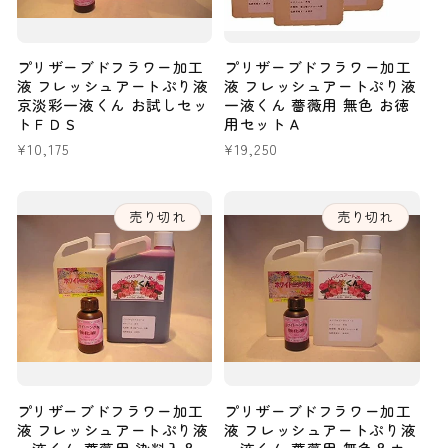
プリザーブドフラワー加工
プリザーブドフラワー加工
液 フレッシュアートぷり液
液 フレッシュアートぷり液
京淡彩一液くん お試しセッ
一液くん 薔薇用 無色 お徳
トＦＤＳ
用セットＡ
通
¥10,175
通
¥19,250
常
常
価
価
格
格
売り切れ
売り切れ
プリザーブドフラワー加工
プリザーブドフラワー加工
液 フレッシュアートぷり液
液 フレッシュアートぷり液