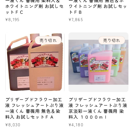
一液くん 薔薇用 染料入＆
一液くん 薔薇用 無色＆ホ
ホワイトニング剤 お試しセ
ワイトニング剤 お試しセッ
ットＦＣ
トＦＢ
通
¥8,195
通
¥7,865
常
常
価
価
格
格
売り切れ
売り切れ
プリザーブドフラワー加工
プリザーブドフラワー加工
液 フレッシュアートぷり液
液 フレッシュアートぷり液
一液くん 薔薇用 無色＆染
京淡彩一液くん 薔薇用 染
料入 お試しセットＦＡ
料入 １０００ｍｌ
通
¥8,030
通
¥4,180
常
常
価
価