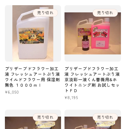
価
価
格
格
売り切れ
売り切れ
プリザーブドフラワー加工
プリザーブドフラワー加工
液 フレッシュアートぷり液
液 フレッシュアートぷり液
ワイルドフラワー用 保湿剤
京淡彩一液くん薔薇用&ホ
無色 １０００ｍｌ
ワイトニング剤 お試しセッ
トＦＤ
通
¥6,050
通
¥8,195
常
常
価
価
格
格
売り切れ
売り切れ