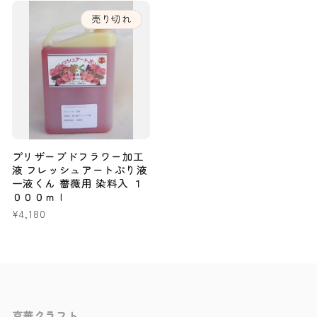
格
格
売り切れ
プリザーブドフラワー加工
液 フレッシュアートぷり液
一液くん 薔薇用 染料入 １
０００ｍｌ
通
¥4,180
常
価
格
京華クラフト