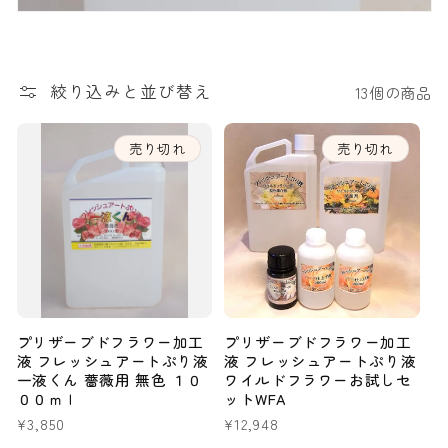
絞り込みと並び替え
13個の商品
売り切れ
売り切れ
プリザーブドフラワー加工
プリザーブドフラワー加工
液 フレッシュアートぷり液
液 フレッシュアートぷり液
一液くん 薔薇用 無色 １０
ワイルドフラワーお試しセ
００ｍｌ
ットWFA
通
¥3,850
通
¥12,948
常
常