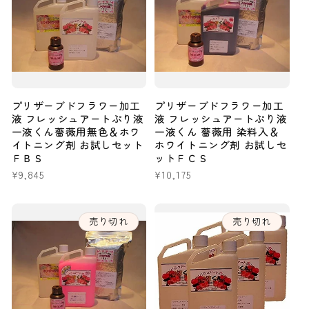
プリザーブドフラワー加工
プリザーブドフラワー加工
液 フレッシュアートぷり液
液 フレッシュアートぷり液
一液くん薔薇用無色＆ホワ
一液くん 薔薇用 染料入＆
イトニング剤 お試しセット
ホワイトニング剤 お試しセ
ＦＢＳ
ットＦＣＳ
通
¥9,845
通
¥10,175
常
常
価
価
格
格
売り切れ
売り切れ