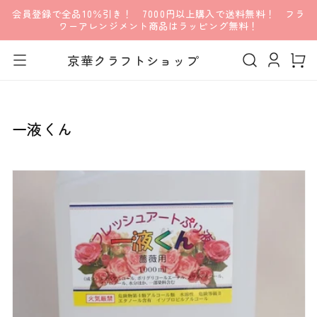
会員登録で全品10％引き！ 7000円以上購入で送料無料！ フラ
コンテンツに進む
ワーアレンジメント商品はラッピング無料！
ロ
カ
グ
京華クラフトショップ
ー
イ
ト
ン
コ
一液くん
レ
ク
シ
ョ
ン
: