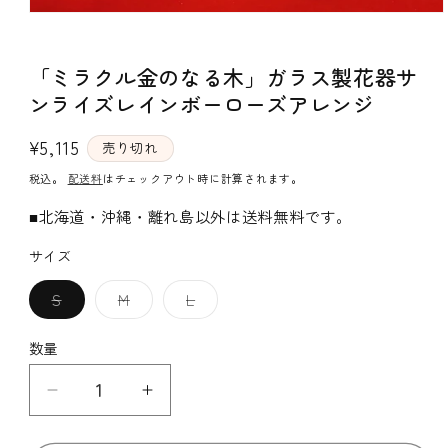
モ
ー
ダ
「ミラクル金のなる木」ガラス製花器サ
ル
で
ンライズレインボーローズアレンジ
メ
デ
通
¥5,115
ィ
売り切れ
ア
常
税込。
配送料
はチェックアウト時に計算されます。
(1)
価
を
■北海道・沖縄・離れ島以外は送料無料です。
開
格
く
サイズ
バ
バ
バ
S
M
L
リ
リ
リ
エ
エ
エ
ー
ー
ー
数量
シ
シ
シ
ョ
ョ
ョ
ン
ン
ン
「ミ
「ミ
は
は
は
売
売
売
ラ
ラ
り
り
り
切
切
切