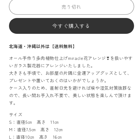
ク
ク
れ
れ
れ
売り切れ
て
て
て
ル
ル
い
い
い
る
る
る
金
金
か
か
か
の
の
販
販
販
売
売
売
な
な
で
で
で
き
き
き
る
る
北海道・沖縄以外は【
送料無料】
ま
ま
ま
せ
せ
せ
木」
木」
ん
ん
ん
オール手作り多肉植物仕上げmiracle花アレンジ❣を扱いやす
ガ
ガ
いガラス製花器にアレンジいたしました。
ラ
ラ
大きさも手頃で、お部屋の片隅に金運アップグッズとして、
ス
ス
プレゼントや置いておくのはいかがでしょうか。
製
製
ケース入りのため、直射日光を避ければ埃や湿気対策抜群な
花
花
ので、長い間お手入れ不要で、美しい状態を楽しんで頂けま
す。
器
器
サ
サ
サイズ
ン
ン
S：直径5㎝ 高さ 11㎝
ラ
ラ
M：直径7.5㎝ 高さ 12㎝
イ
イ
L：直径10㎝ 高さ 16㎝