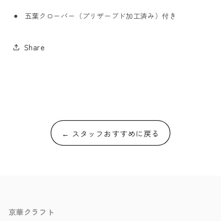
ズ
ズ
五葉クローバー（プリザーブド加工済み）付き
レ
レ
イ
イ
Share
ン
ン
ボ
ボ
ー
ー
ロ
ロ
ー
ー
ズ
ズ
ア
ア
← スタッフおすすめに戻る
レ
レ
ン
ン
ジ
ジ
の
の
数
数
量
量
京華クラフト