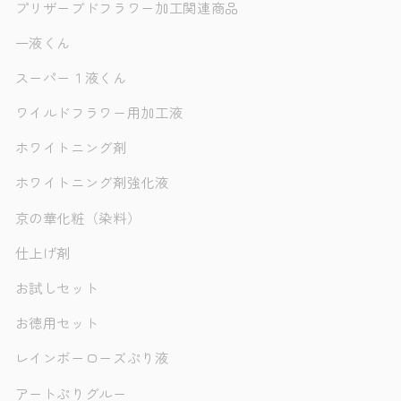
プリザーブドフラワー加工関連商品
一液くん
スーパー１液くん
ワイルドフラワー用加工液
ホワイトニング剤
ホワイトニング剤強化液
京の華化粧（染料）
仕上げ剤
お試しセット
お徳用セット
レインボーローズぷり液
アートぷりグルー