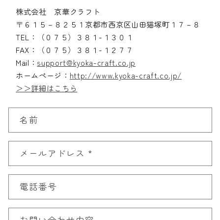
株式会社 京華クラフト
〒６１５－８２５１京都市西京区山田猫塚町１７－８
TEL：（０７５）３８１-１３０１
FAX：（０７５）３８１-１２７７
Mail：
support@kyoka-craft.co.jp
ホームページ：
http://www.kyoka-craft.co.jp/
＞＞詳細はこちら
お
名前
問
い
合
メールアドレス
*
わ
せ
フ
電話番号
ォ
ー
ム
お問い合わせ内容