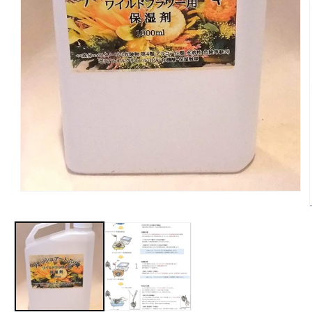
モ
ー
ダ
ル
で
メ
デ
ィ
ア
(1)