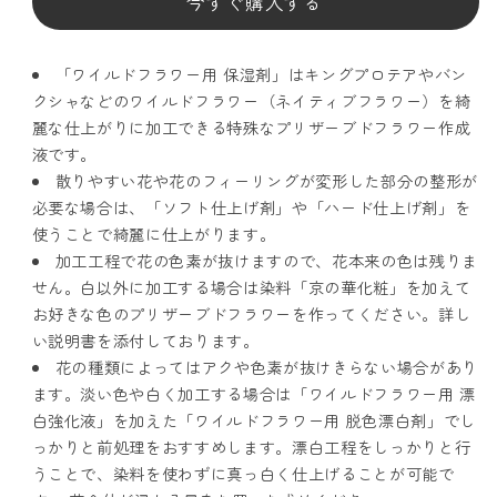
ド
ド
フ
フ
ラ
ラ
「ワイルドフラワー用 保湿剤」はキングプロテアやバン
ワ
ワ
クシャなどのワイルドフラワー（ネイティブフラワー）を綺
ー
ー
麗な仕上がりに加工できる特殊なプリザーブドフラワー作成
液です。
加
加
散りやすい花や花のフィーリングが変形した部分の整形が
工
工
必要な場合は、「ソフト仕上げ剤」や「ハード仕上げ剤」を
液
液
使うことで綺麗に仕上がります。
フ
フ
加工工程で花の色素が抜けますので、花本来の色は残りま
レ
レ
せん。白以外に加工する場合は染料「京の華化粧」を加えて
ッ
ッ
お好きな色のプリザーブドフラワーを作ってください。詳し
シ
シ
い説明書を添付しております。
ュ
ュ
花の種類によってはアクや色素が抜けきらない場合があり
ます。淡い色や白く加工する場合は「ワイルドフラワー用 漂
ア
ア
白強化液」を加えた「ワイルドフラワー用 脱色漂白剤」でし
ー
ー
っかりと前処理をおすすめします。漂白工程をしっかりと行
ト
ト
うことで、染料を使わずに真っ白く仕上げることが可能で
ぷ
ぷ