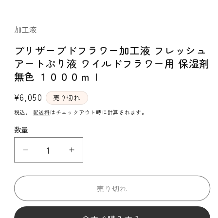
を
開
く
加工液
プリザーブドフラワー加工液 フレッシュ
アートぷり液 ワイルドフラワー用 保湿剤
無色 １０００ｍｌ
通
¥6,050
売り切れ
常
税込。
配送料
はチェックアウト時に計算されます。
価
数量
格
プ
プ
リ
リ
ザ
ザ
売り切れ
ー
ー
ブ
ブ