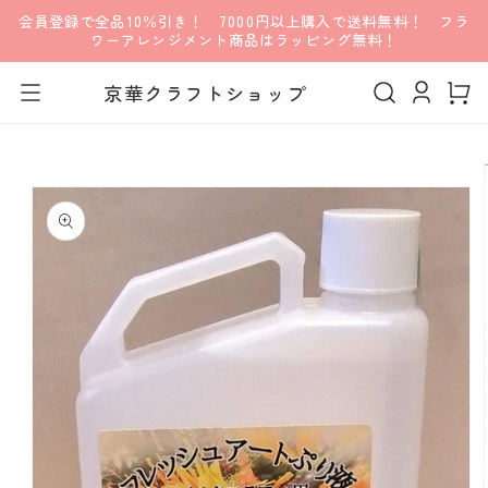
会員登録で全品10％引き！ 7000円以上購入で送料無料！ フラ
コンテンツに進む
ワーアレンジメント商品はラッピング無料！
ロ
カ
グ
京華クラフトショップ
ー
イ
ト
ン
商品情報にスキップ