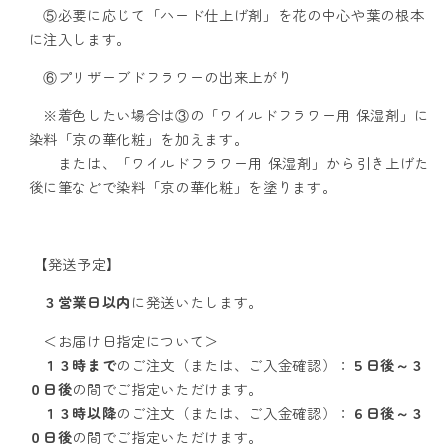
１
１
⑤必要に応じて「ハード仕上げ剤」を花の中心や葉の根本
０
０
に注入します。
０
０
⑥プリザーブドフラワーの出来上がり
０
０
ｍ
ｍ
※着色したい場合は③の「ワイルドフラワー用 保湿剤」に
ｌ
ｌ
染料「京の華化粧」を加えます。
または、「ワイルドフラワー用 保湿剤」から引き上げた
の
の
後に筆などで染料「京の華化粧」を塗ります。
数
数
量
量
を
を
【発送予定】
減
増
ら
や
３営業日以内
に発送いたします。
す
す
＜お届け日指定について＞
１３時まで
のご注文（または、ご入金確認）：
５日後～３
０日後
の間でご指定いただけます。
１３時以降
のご注文
（または、ご入金確認）：
６日後～３
０日後
の間でご指定いただけます。