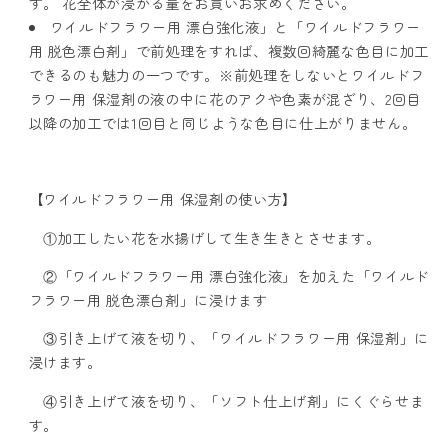
す。 花全体が浸かる量をお買いお求めください。
り
り
ワイルドフラワー用 漂白強化液」と「ワイルドフラワー
液
液
用 脱色漂白剤」で前処理をすれば、複数回綺麗な色目に加工
ワ
ワ
できるのも魅力の一つです。※前処理をしないとワイルドフ
イ
イ
ラワー用 保湿剤の液の中に花のアクや色素が混ざり、2回目
以降の加工では1回目と同じような色目に仕上がりません。
ル
ル
ド
ド
フ
フ
【ワイルドフラワー用 保湿剤の使い方】
ラ
ラ
ワ
ワ
①加工したい花を水揚げして生き生きとさせます。
ー
ー
②「ワイルドフラワー用 漂白強化液」を加えた「ワイルド
用
用
フラワー用 脱色漂白剤」に浸けます
保
保
③引き上げて液を切り、「ワイルドフラワー用 保湿剤」に
湿
湿
浸けます。
剤
剤
無
無
④引き上げて液を切り、「ソフト仕上げ剤」にくぐらせま
色
色
す。